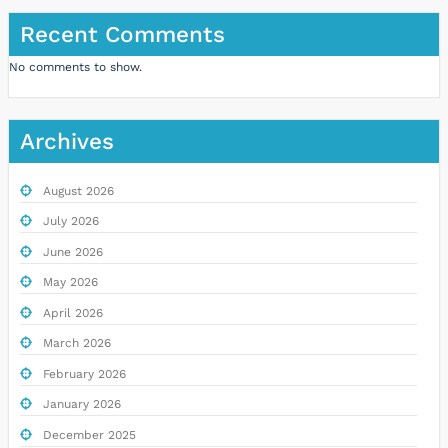
Recent Comments
No comments to show.
Archives
August 2026
July 2026
June 2026
May 2026
April 2026
March 2026
February 2026
January 2026
December 2025