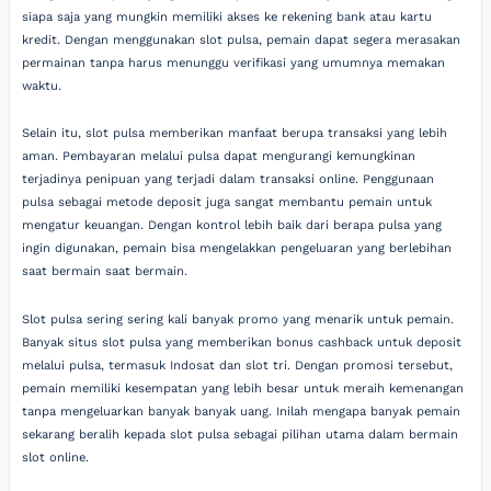
siapa saja yang mungkin memiliki akses ke rekening bank atau kartu
kredit. Dengan menggunakan slot pulsa, pemain dapat segera merasakan
permainan tanpa harus menunggu verifikasi yang umumnya memakan
waktu.
Selain itu, slot pulsa memberikan manfaat berupa transaksi yang lebih
aman. Pembayaran melalui pulsa dapat mengurangi kemungkinan
terjadinya penipuan yang terjadi dalam transaksi online. Penggunaan
pulsa sebagai metode deposit juga sangat membantu pemain untuk
mengatur keuangan. Dengan kontrol lebih baik dari berapa pulsa yang
ingin digunakan, pemain bisa mengelakkan pengeluaran yang berlebihan
saat bermain saat bermain.
Slot pulsa sering sering kali banyak promo yang menarik untuk pemain.
Banyak situs slot pulsa yang memberikan bonus cashback untuk deposit
melalui pulsa, termasuk Indosat dan slot tri. Dengan promosi tersebut,
pemain memiliki kesempatan yang lebih besar untuk meraih kemenangan
tanpa mengeluarkan banyak banyak uang. Inilah mengapa banyak pemain
sekarang beralih kepada slot pulsa sebagai pilihan utama dalam bermain
slot online.