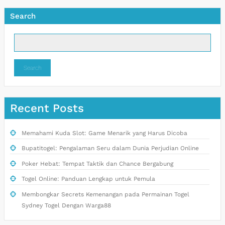
Search
Search
Recent Posts
Memahami Kuda Slot: Game Menarik yang Harus Dicoba
Bupatitogel: Pengalaman Seru dalam Dunia Perjudian Online
Poker Hebat: Tempat Taktik dan Chance Bergabung
Togel Online: Panduan Lengkap untuk Pemula
Membongkar Secrets Kemenangan pada Permainan Togel
Sydney Togel Dengan Warga88