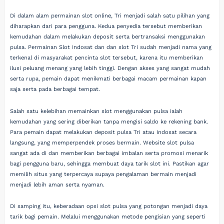
Di dalam alam permainan slot online, Tri menjadi salah satu pilihan yang
diharapkan dari para pengguna. Kedua penyedia tersebut memberikan
kemudahan dalam melakukan deposit serta bertransaksi menggunakan
pulsa. Permainan Slot Indosat dan dan slot Tri sudah menjadi nama yang
terkenal di masyarakat pencinta slot tersebut, karena itu memberikan
ilusi peluang menang yang lebih tinggi. Dengan akses yang sangat mudah
serta rupa, pemain dapat menikmati berbagai macam permainan kapan
saja serta pada berbagai tempat.
Salah satu kelebihan memainkan slot menggunakan pulsa ialah
kemudahan yang sering diberikan tanpa mengisi saldo ke rekening bank.
Para pemain dapat melakukan deposit pulsa Tri atau Indosat secara
langsung, yang memperpendek proses bermain. Website slot pulsa
sangat ada di dan memberikan berbagai imbalan serta promosi menarik
bagi pengguna baru, sehingga membuat daya tarik slot ini. Pastikan agar
memilih situs yang terpercaya supaya pengalaman bermain menjadi
menjadi lebih aman serta nyaman.
Di samping itu, keberadaan opsi slot pulsa yang potongan menjadi daya
tarik bagi pemain. Melalui menggunakan metode pengisian yang seperti