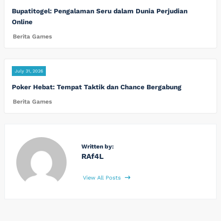
Bupatitogel: Pengalaman Seru dalam Dunia Perjudian
Online
Berita Games
July 31, 2026
Poker Hebat: Tempat Taktik dan Chance Bergabung
Berita Games
Written by:
RAf4L
View All Posts