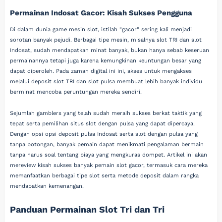
Permainan Indosat Gacor: Kisah Sukses Pengguna
Di dalam dunia game mesin slot, istilah "gacor" sering kali menjadi
sorotan banyak pejudi. Berbagai tipe mesin, misalnya slot TRI dan slot
Indosat, sudah mendapatkan minat banyak, bukan hanya sebab keseruan
permainannya tetapi juga karena kemungkinan keuntungan besar yang
dapat diperoleh. Pada zaman digital ini ini, akses untuk mengakses
melalui deposit slot TRI dan slot pulsa membuat lebih banyak individu
berminat mencoba peruntungan mereka sendiri.
Sejumlah gamblers yang telah sudah meraih sukses berkat taktik yang
tepat serta pemilihan situs slot dengan pulsa yang dapat dipercaya.
Dengan opsi opsi deposit pulsa Indosat serta slot dengan pulsa yang
tanpa potongan, banyak pemain dapat menikmati pengalaman bermain
tanpa harus soal tentang biaya yang mengkuras dompet. Artikel ini akan
mereview kisah sukses banyak pemain slot gacor, termasuk cara mereka
memanfaatkan berbagai tipe slot serta metode deposit dalam rangka
mendapatkan kemenangan.
Panduan Permainan Slot Tri dan Tri