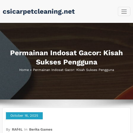
Skip
csicarpetcleaning.net
to
content
Permainan Indosat Gacor: Kisah
Sukses Pengguna
Home
»
Permainan Indosat Gacor: Kisah Sukses Pengguna
October 16, 2025
By
RAf4L
In
Berita Games