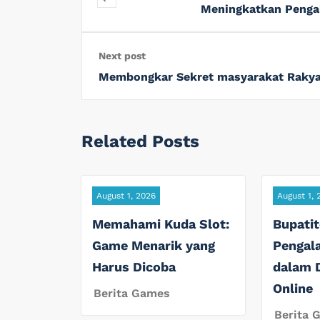
Meningkatkan Penga
Next post
Membongkar Sekret masyarakat Rakyat4
Related Posts
August 1, 2026
August 1, 
Memahami Kuda Slot:
Bupatit
Game Menarik yang
Pengal
Harus Dicoba
dalam D
Online
Berita Games
Berita 