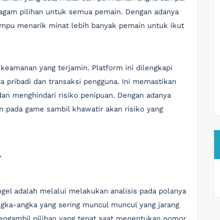
agam pilihan untuk semua pemain. Dengan adanya
mpu menarik minat lebih banyak pemain untuk ikut
 keamanan yang terjamin. Platform ini dilengkapi
a pribadi dan transaksi pengguna. Ini memastikan
an menghindari risiko penipuan. Dengan adanya
n pada game sambil khawatir akan risiko yang
l
el adalah melalui melakukan analisis pada polanya
gka-angka yang sering muncul muncul yang jarang
engambil pilihan yang tepat saat menentukan nomor