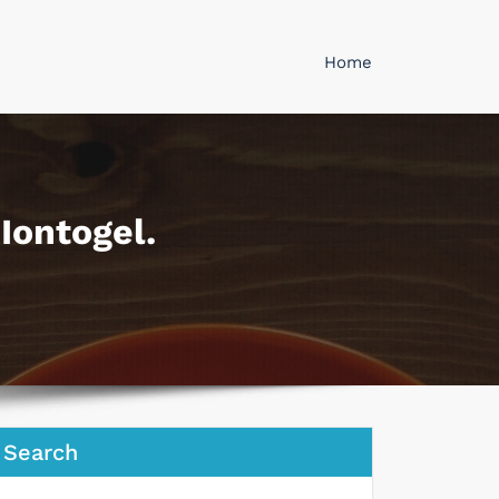
Home
ontogel.
Search