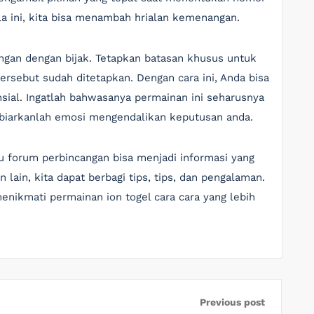
a ini, kita bisa menambah hrialan kemenangan.
angan dengan bijak. Tetapkan batasan khusus untuk
ersebut sudah ditetapkan. Dengan cara ini, Anda bisa
sial. Ingatlah bahwasanya permainan ini seharusnya
 biarkanlah emosi mengendalikan keputusan anda.
au forum perbincangan bisa menjadi informasi yang
 lain, kita dapat berbagi tips, tips, dan pengalaman.
nikmati permainan ion togel cara cara yang lebih
Previous post