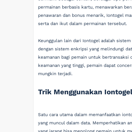
permainan berbasis kartu, menawarkan ber
penawaran dan bonus menarik, Iontogel ma
serta dan ikut dalam permainan tersebut.
Keunggulan lain dari Iontogel adalah sistem
dengan sistem enkripsi yang melindungi dat
keamanan bagi pemain untuk bertransaksi d
keamanan yang tinggi, pemain dapat concer
mungkin terjadi.
Trik Menggunakan Iontoge
Satu cara utama dalam memanfaatkan iontog
yang muncul dalam data. Memperhatikan an
yang jarang bisa menolong pemain untuk m