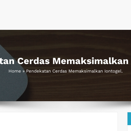
tan Cerdas Memaksimalkan I
Home
»
Pendekatan Cerdas Memaksimalkan Iontogel.