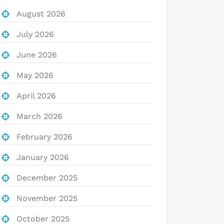
August 2026
July 2026
June 2026
May 2026
April 2026
March 2026
February 2026
January 2026
December 2025
November 2025
October 2025