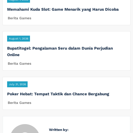
Memahami Kuda Slot: Game Menarik yang Harus Dicoba
Berita Games
August 1, 2026
Bupatitogel: Pengalaman Seru dalam Dunia Perjudian
Online
Berita Games
July 31, 2026
Poker Hebat: Tempat Taktik dan Chance Bergabung
Berita Games
Written by: