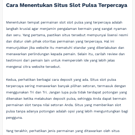
Cara Menentukan Situs Slot Pulsa Terpercaya
Menentukan tempat permainan slot slot pulsa yang terpercaya adalah
langkah krusial agar menjamin pengalaman bermain yang sangat nyaman
dan seru. Yang pertama, pastikan situs tersebut mempunyai lisensi resmi
dan diatur oleh pihak otoritas permainan yang terpercaya. Hal ini
menunjukkan jika website itu mematuhi standar yang diberlakukan dan
menawarkan perlindungan kepada pemain. Selain itu, carilah review dan
testimoni dari pemain lain untuk memperoleh ide yang lebih jelas
mengenai citra website tersebut.
Kedua, perhatikan berbagai cara deposit yang ada. Situs slot pulsa
terpercaya sering menawarkan banyak pilihan setoran, termasuk dengan
menggunakan Tri dan Tri. Jangan lupa pula tidak terdapat potongan yang
dikenakan ketika melakukan deposit pulsa, sehingga Anda dapat bermain
permainan slot tanpa nilai setoran Anda. Situs yang memberikan slot
pulsa tanpa adanya potongan adalah opsi yang lebih menguntungkan bagi
pengguna.
Yang terakhir, perhatikan jenis permainan yang ditawarkan oleh situs