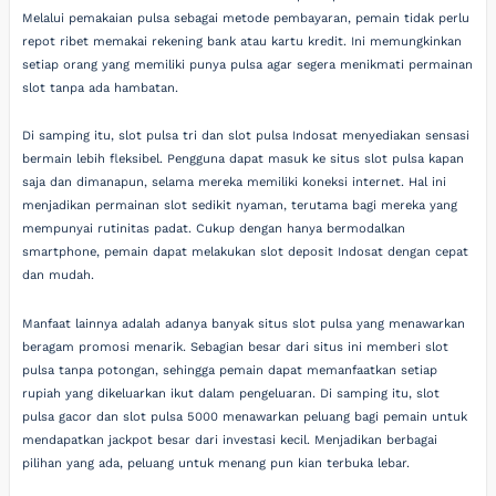
Melalui pemakaian pulsa sebagai metode pembayaran, pemain tidak perlu
repot ribet memakai rekening bank atau kartu kredit. Ini memungkinkan
setiap orang yang memiliki punya pulsa agar segera menikmati permainan
slot tanpa ada hambatan.
Di samping itu, slot pulsa tri dan slot pulsa Indosat menyediakan sensasi
bermain lebih fleksibel. Pengguna dapat masuk ke situs slot pulsa kapan
saja dan dimanapun, selama mereka memiliki koneksi internet. Hal ini
menjadikan permainan slot sedikit nyaman, terutama bagi mereka yang
mempunyai rutinitas padat. Cukup dengan hanya bermodalkan
smartphone, pemain dapat melakukan slot deposit Indosat dengan cepat
dan mudah.
Manfaat lainnya adalah adanya banyak situs slot pulsa yang menawarkan
beragam promosi menarik. Sebagian besar dari situs ini memberi slot
pulsa tanpa potongan, sehingga pemain dapat memanfaatkan setiap
rupiah yang dikeluarkan ikut dalam pengeluaran. Di samping itu, slot
pulsa gacor dan slot pulsa 5000 menawarkan peluang bagi pemain untuk
mendapatkan jackpot besar dari investasi kecil. Menjadikan berbagai
pilihan yang ada, peluang untuk menang pun kian terbuka lebar.