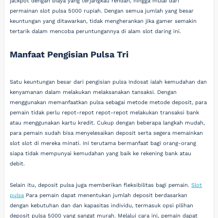
jackpot dengan biaya yang terjangkau rendah, hingga mulai dari
permainan slot pulsa 5000 rupiah. Dengan semua jumlah yang besar
keuntungan yang ditawarkan, tidak mengherankan jika gamer semakin
tertarik dalam mencoba peruntungannya di alam slot daring ini.
Manfaat Pengisian Pulsa Tri
Satu keuntungan besar dari pengisian pulsa Indosat ialah kemudahan dan
kenyamanan dalam melakukan melaksanakan tansaksi. Dengan
menggunakan memanfaatkan pulsa sebagai metode metode deposit, para
pemain tidak perlu repot-repot repot-repot melakukan transaksi bank
atau menggunakan kartu kredit. Cukup dengan beberapa langkah mudah,
para pemain sudah bisa menyelesaikan deposit serta segera memainkan
slot slot di mereka minati. Ini terutama bermanfaat bagi orang-orang
siapa tidak mempunyai kemudahan yang baik ke rekening bank atau
debit.
Selain itu, deposit pulsa juga memberikan fleksibilitas bagi pemain.
Slot
pulsa
Para pemain dapat menentukan jumlah deposit berdasarkan
dengan kebutuhan dan dan kapasitas individu, termasuk opsi pilihan
deposit pulsa 5000 yang sangat murah. Melalui cara ini, pemain dapat