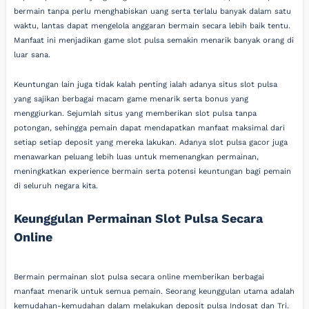
bermain tanpa perlu menghabiskan uang serta terlalu banyak dalam satu
waktu, lantas dapat mengelola anggaran bermain secara lebih baik tentu.
Manfaat ini menjadikan game slot pulsa semakin menarik banyak orang di
luar sana.
Keuntungan lain juga tidak kalah penting ialah adanya situs slot pulsa
yang sajikan berbagai macam game menarik serta bonus yang
menggiurkan. Sejumlah situs yang memberikan slot pulsa tanpa
potongan, sehingga pemain dapat mendapatkan manfaat maksimal dari
setiap setiap deposit yang mereka lakukan. Adanya slot pulsa gacor juga
menawarkan peluang lebih luas untuk memenangkan permainan,
meningkatkan experience bermain serta potensi keuntungan bagi pemain
di seluruh negara kita.
Keunggulan Permainan Slot Pulsa Secara
Online
Bermain permainan slot pulsa secara online memberikan berbagai
manfaat menarik untuk semua pemain. Seorang keunggulan utama adalah
kemudahan-kemudahan dalam melakukan deposit pulsa Indosat dan Tri.