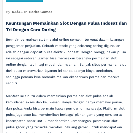
By
RAf4L
In
Berita Games
Keuntungan Memainkan Slot Dengan Pulsa Indosat dan
Tri Dengan Cara Daring
Bermain permainan slot melalui online semakin terkenal dalam kalangan
penggemar perjudian. Sebuah metode yang sekarang sering digunakan
adalah dengan deposit pulsa elektrik Indosat. Dengan menggunakan pulsa
ini sebagai setoran, gamer bisa merasakan beraneka permainan slot
online dengan lebih lagi mudah dan nyaman. Banyak situs permainan slot
dari pulsa menawarkan layanan ini tanpa adanya biaya tambahan,
sehingga pemain bisa memaksimalkan eksperimen permainan mereka
sendiri.
Manfaat selain itu dalam memainkan permainan slot pulsa adalah
kemudahan akses dan keluwesan. Hanya dengan hanya memakai ponsel
dan pulsa, Anda bisa bermain kapan pun dan di mana saja. Platform slot
pulsa juga acap kali memberikan berbagai pilihan game yang seru serta
kesempatan besar untuk mendapatkan kemenangan. permainan slot
pulsa gacor yang tersedia memberi peluang gamer untuk mendapatkan