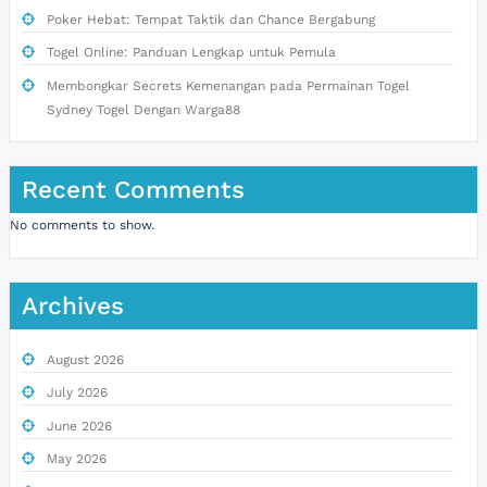
Poker Hebat: Tempat Taktik dan Chance Bergabung
Togel Online: Panduan Lengkap untuk Pemula
Membongkar Secrets Kemenangan pada Permainan Togel
Sydney Togel Dengan Warga88
Recent Comments
No comments to show.
Archives
August 2026
July 2026
June 2026
May 2026