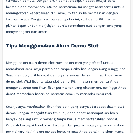
termasuk pemula. Dengan akun demo, siapapun dapat belajar cara
bermain dan memahami aturan permainan. Ini sangat membantu untuk
meningkatkan kepercayaan diri sebelum terjun ke permainan dengan
taruhan nyata. Dengan semua keunggulan ini, slot demo PG menjadi
pilihan tepat untuk menjelajahi dunia permainan slot dengan cara yang
menyenangkan dan aman.
Tips Menggunakan Akun Demo Slot
Menggunakan akun demo slot merupakan cara yang efektif untuk
memahami cara kerja permainan tanpa risiko kehilangan uang sungguhan.
Saat memulai, pilihlah slot demo yang sesuai dengan minat Anda, seperti
demo slot Wild Bounty atau slot demo PG. Ini akan membantu Anda
mengenal tema dan fitur-fitur permainan yang ditawarkan, sehingga Anda
dapat merasakan keseruan bermain sebelum mencoba versi real.
Selanjutnya, manfaatkan fitur free spin yang banyak terdapat dalam slot
demo. Dengan mengaktifkan fitur ini, Anda dapat mendapatkan lebih
banyak peluang untuk menang tanpa harus mempertaruhkan modal.
Cobalah berbagai kombinasi taruhan dan pelajari pola yang ada di dalam
permainan. Hal ini akan sangat berguna saat Anda beralih ke akun nyata,