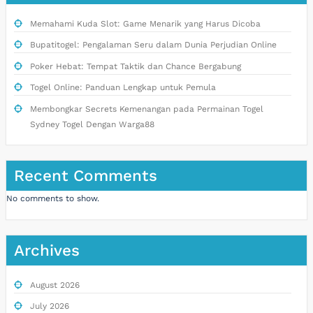
Memahami Kuda Slot: Game Menarik yang Harus Dicoba
Bupatitogel: Pengalaman Seru dalam Dunia Perjudian Online
Poker Hebat: Tempat Taktik dan Chance Bergabung
Togel Online: Panduan Lengkap untuk Pemula
Membongkar Secrets Kemenangan pada Permainan Togel
Sydney Togel Dengan Warga88
Recent Comments
No comments to show.
Archives
August 2026
July 2026