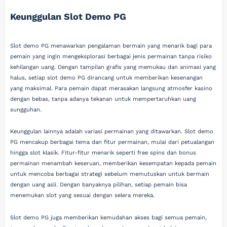
Keunggulan Slot Demo PG
Slot demo PG menawarkan pengalaman bermain yang menarik bagi para
pemain yang ingin mengeksplorasi berbagai jenis permainan tanpa risiko
kehilangan uang. Dengan tampilan grafis yang memukau dan animasi yang
halus, setiap slot demo PG dirancang untuk memberikan kesenangan
yang maksimal. Para pemain dapat merasakan langsung atmosfer kasino
dengan bebas, tanpa adanya tekanan untuk mempertaruhkan uang
sungguhan.
Keunggulan lainnya adalah variasi permainan yang ditawarkan. Slot demo
PG mencakup berbagai tema dan fitur permainan, mulai dari petualangan
hingga slot klasik. Fitur-fitur menarik seperti free spins dan bonus
permainan menambah keseruan, memberikan kesempatan kepada pemain
untuk mencoba berbagai strategi sebelum memutuskan untuk bermain
dengan uang asli. Dengan banyaknya pilihan, setiap pemain bisa
menemukan slot yang sesuai dengan selera mereka.
Slot demo PG juga memberikan kemudahan akses bagi semua pemain,