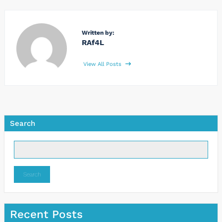
Written by:
RAf4L
View All Posts
Search
Search
Recent Posts