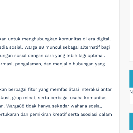
akan untuk menghubungkan komunitas di era digital.
dia sosial, Warga 88 muncul sebagai alternatif bagi
ngan sosial dengan cara yang lebih lagi optimal.
nformasi, pengalaman, dan menjalin hubungan yang
 berbagai fitur yang memfasilitasi interaksi antar
N
skusi, grup minat, serta berbagai usaha komunitas
an. Warga88 tidak hanya sekedar wahana sosial,
ertukaran dan pemikiran kreatif serta asosiasi dalam