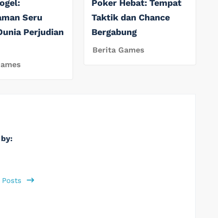
ogel:
Poker Hebat: Tempat
aman Seru
Taktik dan Chance
unia Perjudian
Bergabung
Berita Games
Games
 by:
l Posts