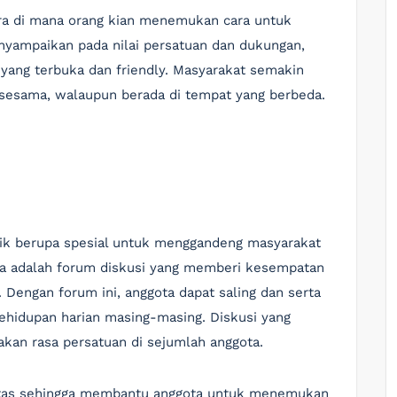
ra di mana orang kian menemukan cara untuk
enyampaikan pada nilai persatuan dan dukungan,
yang terbuka dan friendly. Masyarakat semakin
sesama, walaupun berada di tempat yang berbeda.
k berupa spesial untuk menggandeng masyarakat
mewa adalah forum diskusi yang memberi kesempatan
. Dengan forum ini, anggota dapat saling dan serta
ehidupan harian masing-masing. Diskusi yang
kan rasa persatuan di sejumlah anggota.
unitas sehingga membantu anggota untuk menemukan