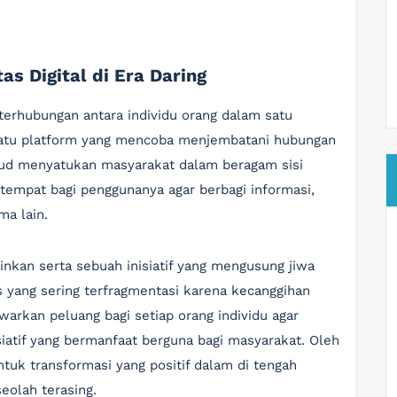
 Digital di Era Daring
terhubungan antara individu orang dalam satu
satu platform yang mencoba menjembatani hubungan
sud menyatukan masyarakat dalam beragam sisi
empat bagi penggunanya agar berbagi informasi,
ma lain.
nkan serta sebuah inisiatif yang mengusung jiwa
yang sering terfragmentasi karena kecanggihan
arkan peluang bagi setiap orang individu agar
siatif yang bermanfaat berguna bagi masyarakat. Oleh
untuk transformasi yang positif dalam di tengah
seolah terasing.