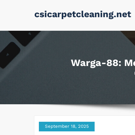
Skip
csicarpetcleaning.net
to
content
Warga-88: Me
September 18, 2025