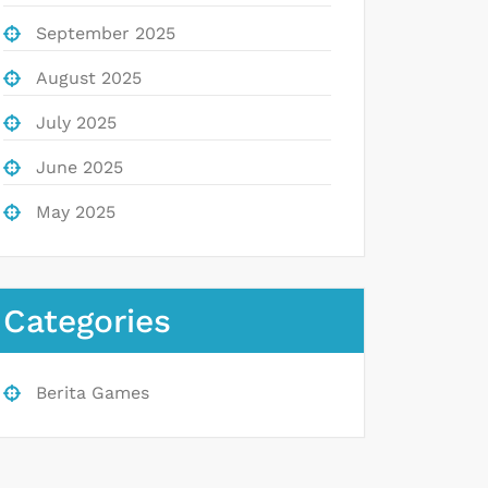
September 2025
August 2025
July 2025
June 2025
May 2025
Categories
Berita Games