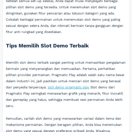
Setelah semua set-up selesai, Anda dapat mulai menjelajahi berbagai
pilihan slot demo yang tersedia. Untuk menemukan slot demo yang
diinginkan, gunakan fitur pencarian atau telusuri kategori yang ada.
Cobalah berbagai permainan untuk menemukan slot demo yang paling
sesuai dengan selera Anda, dan nikmati bermain tanpa gangguan dengan
fitur anti rungkad yang disediakan.
Tips Memilih Slot Demo Terbaik
Memilih slot demo terbaik sangat penting untuk memastikan pengalaman
bermain yang menyenangkan dan memuaskan. Pertama, perhatikan
pilihan provider permainan. Pragmatic Play adalah salah satu nama besar
dalam industri ini, jadi pastikan untuk mencari slot demo yang berasal
dari penyedia terpercaya.
slot demo pragmatic play
Slot demo dari
Pragmatic Play seringkali menawarkan grafik yang menarik, fitur inovatif,
dan gameplay yang halus, sehingga membuat sesi permainan Anda lebih
seru.
Kemudian, carilah slot demo yang menawarkan variasi dalam tema dan
mekanisme permainan. Dengan beragam pilihan, Anda bisa menemukan
slot demo yang sesuai dengan preferensi pribadi Anda. Misalnya,