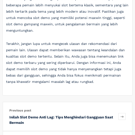
beberapa pemain lebih menyukai slot bertema klasik, sementara yang lain
lebih tertarik pada tema yang lebih modern atau inovatif. Pastikan juga
untuk mencoba slot demo yang memiliki potensi maxwin tinggi, seperti
slot demo gampang maxwin, untuk pengalaman bermain yang lebih
menguntungkan.
Terakhir, jangan lupa untuk mengecek ulasan dan rekomendasi dari
pemain lain. Ulasan dapat memberikan wawasan tentang keandalan dan
kualitas slot demo tertentu. Selain itu, Anda juga bisa menemukan link
slot demo terbaru yang sering diperbarui. Dengan informasi ini, Anda
dapat memilih slot demo yang tidak hanya menyenangkan tetapi juga
bebas dari gangguan, sehingga Anda bisa fokus menikmati permainan
tanpa khawatir mengalami masalah lag atau rungkad.
Previous post
Inilah Slot Demo Anti Lag: Tips Menghindari Gangguan Saat
Bermain