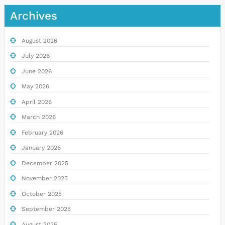
Archives
August 2026
July 2026
June 2026
May 2026
April 2026
March 2026
February 2026
January 2026
December 2025
November 2025
October 2025
September 2025
August 2025