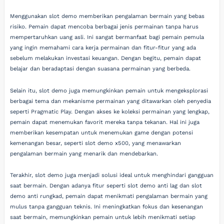
Menggunakan slot demo memberikan pengalaman bermain yang bebas
risiko. Pemain dapat mencoba berbagai jenis permainan tanpa harus
mempertaruhkan uang asli. Ini sangat bermanfaat bagi pemain pemula
yang ingin memahami cara kerja permainan dan fitur-fitur yang ada
sebelum melakukan investasi keuangan. Dengan begitu, pemain dapat
belajar dan beradaptasi dengan suasana permainan yang berbeda.
Selain itu, slot demo juga memungkinkan pemain untuk mengeksplorasi
berbagai tema dan mekanisme permainan yang ditawarkan oleh penyedia
seperti Pragmatic Play. Dengan akses ke koleksi permainan yang lengkap,
pemain dapat menemukan favorit mereka tanpa tekanan. Hal ini juga
memberikan kesempatan untuk menemukan game dengan potensi
kemenangan besar, seperti slot demo x500, yang menawarkan
pengalaman bermain yang menarik dan mendebarkan.
Terakhir, slot demo juga menjadi solusi ideal untuk menghindari gangguan
saat bermain. Dengan adanya fitur seperti slot demo anti lag dan slot
demo anti rungkad, pemain dapat menikmati pengalaman bermain yang
mulus tanpa gangguan teknis. Ini meningkatkan fokus dan kesenangan
saat bermain, memungkinkan pemain untuk lebih menikmati setiap