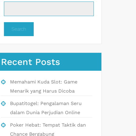
Search
Recent Posts
Memahami Kuda Slot: Game
Menarik yang Harus Dicoba
Bupatitogel: Pengalaman Seru
dalam Dunia Perjudian Online
Poker Hebat: Tempat Taktik dan
Chance Bergabung