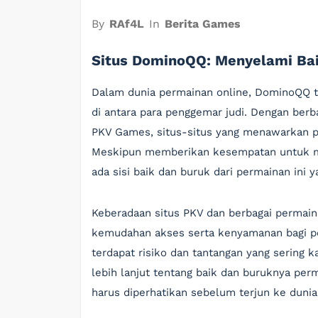
By
RAf4L
In
Berita Games
Situs DominoQQ: Menyelami Ba
Dalam dunia permainan online, DominoQQ tel
di antara para penggemar judi. Dengan berb
PKV Games, situs-situs yang menawarkan 
Meskipun memberikan kesempatan untuk men
ada sisi baik dan buruk dari permainan ini y
Keberadaan situs PKV dan berbagai permai
kemudahan akses serta kenyamanan bagi pe
terdapat risiko dan tantangan yang sering ka
lebih lanjut tentang baik dan buruknya pe
harus diperhatikan sebelum terjun ke dunia 