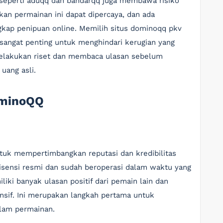
an seperti aduqq dan bandarqq juga membawa risiko
an permainan ini dapat dipercaya, dan ada
kap penipuan online. Memilih situs dominoqq pkv
 sangat penting untuk menghindari kerugian yang
melakukan riset dan membaca ulasan sebelum
uang asli.
ominoQQ
tuk mempertimbangkan reputasi dan kredibilitas
 lisensi resmi dan sudah beroperasi dalam waktu yang
iki banyak ulasan positif dari pemain lain dan
sif. Ini merupakan langkah pertama untuk
lam permainan.