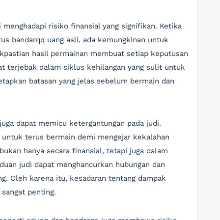
enghadapi risiko finansial yang signifikan. Ketika
situs bandarqq uang asli, ada kemungkinan untuk
akpastian hasil permainan membuat setiap keputusan
at terjebak dalam siklus kehilangan yang sulit untuk
netapkan batasan yang jelas sebelum bermain dan
kv juga dapat memicu ketergantungan pada judi.
 untuk terus bermain demi mengejar kekalahan
kan hanya secara finansial, tetapi juga dalam
anduan judi dapat menghancurkan hubungan dan
g. Oleh karena itu, kesadaran tentang dampak
 sangat penting.