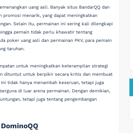
memenangkan uang asli. Banyak situs BandarQQ dan
 promosi menarik, yang dapat meningkatkan
n. Selain itu, permainan ini sering kali dilengkapi
hingga pemain tidak perlu khawatir tentang
da poker uang asli dan permainan PKV, para pemain
ng taruhan.
patan untuk meningkatkan keterampilan strategi
 dituntut untuk berpikir secara kritis dan membuat
 Ini tidak hanya menambah keseruan, tetapi juga
rguna di luar arena permainan. Dengan demikian,
ntungan, tetapi juga tentang pengembangan
m DominoQQ