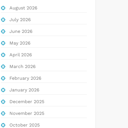
August 2026
July 2026
June 2026
May 2026
April 2026
March 2026
February 2026
January 2026
December 2025
November 2025
October 2025