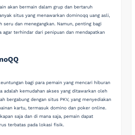
in akan bermain dalam grup dan bertaruh
banyak situs yang menawarkan dominoqq uang asli,
h seru dan menegangkan. Namun, penting bagi
a agar terhindar dari penipuan dan mendapatkan
inoQQ
untungan bagi para pemain yang mencari hiburan
ma adalah kemudahan akses yang ditawarkan oleh
ah bergabung dengan situs PKV, yang menyediakan
mainan kartu, termasuk domino dan poker online.
pan saja dan di mana saja, pemain dapat
s terbatas pada lokasi fisik.