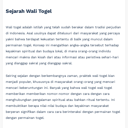
Sejarah Wali Togel
Wali togel adalah istilah yang telah sudah berakar dalam tradisi perjudian
di Indonesia. Asal usulnya dapat ditelusuri dari masyarakat yang percaya
yakni bahwa terdapat kekuatan tertentu di balik yang muncul dalam
permainan togel. Konsep ini mengaitkan angka-angka tersebut terhadap
keyakinan spiritual dan budaya lokal, di mana orang-orang individu
mencari makna dan kisah dari atau informasi atau peristiwa sehari-hari
yang dianggap sakral yang dianggap sakral.
Seiring sejalan dengan berkembangnya zaman, praktek wali togel kian
menjadi populer, khususnya di masyarakat orang-orang yang mencari
mencari keberuntungan ini. Banyak yang bahwa wali togel wali togel
memberikan memberikan nomor-nomor dengan cara dengan cara
menghubungkan pengalaman spiritual atau bahkan ritual tertentu. Ini
membuktikan berapa nilai-nilai budaya dan keyakinan masyarakat
berperan signifikan dalam cara cara berinteraksi dengan permainan togel
dengan permainan togel.