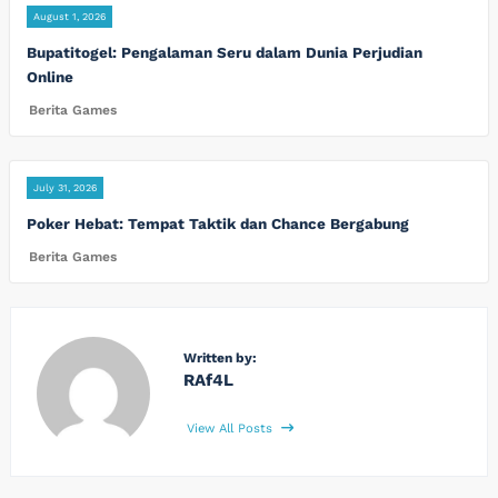
August 1, 2026
Bupatitogel: Pengalaman Seru dalam Dunia Perjudian
Online
Berita Games
July 31, 2026
Poker Hebat: Tempat Taktik dan Chance Bergabung
Berita Games
Written by:
RAf4L
View All Posts