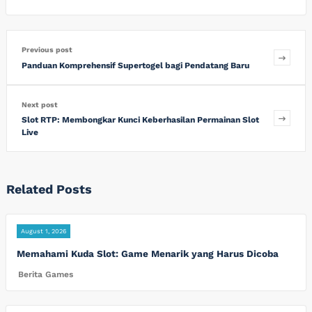
Previous post
Panduan Komprehensif Supertogel bagi Pendatang Baru
Next post
Slot RTP: Membongkar Kunci Keberhasilan Permainan Slot
Live
Related Posts
August 1, 2026
Memahami Kuda Slot: Game Menarik yang Harus Dicoba
Berita Games