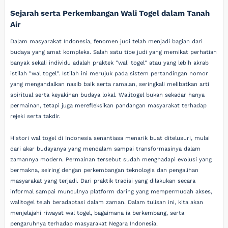
Sejarah serta Perkembangan Wali Togel dalam Tanah
Air
Dalam masyarakat Indonesia, fenomen judi telah menjadi bagian dari
budaya yang amat kompleks. Salah satu tipe judi yang memikat perhatian
banyak sekali individu adalah praktek "wali togel" atau yang lebih akrab
istilah "wal togel". Istilah ini merujuk pada sistem pertandingan nomor
yang mengandalkan nasib baik serta ramalan, seringkali melibatkan arti
spiritual serta keyakinan budaya lokal. Walitogel bukan sekadar hanya
permainan, tetapi juga merefleksikan pandangan masyarakat terhadap
rejeki serta takdir.
Histori wal togel di Indonesia senantiasa menarik buat ditelusuri, mulai
dari akar budayanya yang mendalam sampai transformasinya dalam
zamannya modern. Permainan tersebut sudah menghadapi evolusi yang
bermakna, seiring dengan perkembangan teknologis dan pengalihan
masyarakat yang terjadi. Dari praktik tradisi yang dilakukan secara
informal sampai munculnya platform daring yang mempermudah akses,
walitogel telah beradaptasi dalam zaman. Dalam tulisan ini, kita akan
menjelajahi riwayat wal togel, bagaimana ia berkembang, serta
pengaruhnya terhadap masyarakat Negara Indonesia.