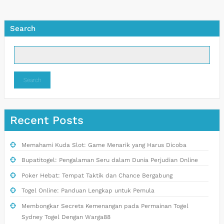
Search
Search
Recent Posts
Memahami Kuda Slot: Game Menarik yang Harus Dicoba
Bupatitogel: Pengalaman Seru dalam Dunia Perjudian Online
Poker Hebat: Tempat Taktik dan Chance Bergabung
Togel Online: Panduan Lengkap untuk Pemula
Membongkar Secrets Kemenangan pada Permainan Togel
Sydney Togel Dengan Warga88