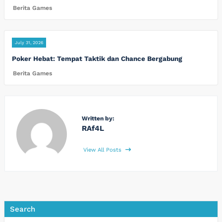
Berita Games
July 31, 2026
Poker Hebat: Tempat Taktik dan Chance Bergabung
Berita Games
Written by:
RAf4L
View All Posts
Search