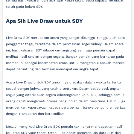
semua hasil keluaran dari SDY agar kalian selalu sedia supaya membuat
taruh pada kolam SDY.
Apa Sih Live Draw untuk SDY
Live Draw SDY merupakan acara yang sangat ditunggu-tunggu oleh para
penggemar togel, terutama dalam permainan Togel Sidney. Dalam acara
ini, hasil keluaran SDY dilaporkan langsung, sehingga pemain dapat
melihat hasil undian dengan segera. Banyak pemain yang berharap pada
momen ini sebagai kesempatan emas untuk mengetahui apakah mereka
dapat beruntung dan berhasil mendapatkan angka tepat.
Acara Live Draw untuk SDY umumnya diadakan dalam waktu tertentu
sesuai dengan jadwal yang telah ditentukan. Dalam setiap sesi, angka-
angka yang ditarik akan segera diketengahkan ke publik, sehingga semua
orang dapat mengamati proses pengundian dalam real-time. Hal ini juga
memberikan kepercayaan kepada para pemain bahwa pengundian berjalan
dengan transparan dan berkeadilan.
Melalui mengikuti Live Draw SDY, pemain tak hanya mendapatkan hasil
keluaran SDY yang tepat, tetapi juga dapat menganalisis data SDY dari