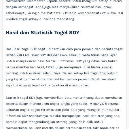
memberikan kesempatan kepada peserta untuk mengikuti setiap putaran
dengan semangat. Anda juga bisa menyaksikan rekaman hasil draw
sebelumnya jika ingin melihat data SDY lebih komprehensif untuk evaluasi
prediksi togel sidney di periode mendatang.
Hasil dan Statistik Togel SDY
Hasil dari togel SDY begitu dinantikan oleh para pemain dan pecinta togel.
Setiap kali Live Draw SDY dilaksanakan, seluruh mata fokus pada layar
untuk menyaksikan hasil terbaru. Informasi SDY yang dihasilkan bukan
hanya memberikan hasil, tetapi juga mempunyai nilai historis yang
penting untuk evaluasi selanjutnya. Dalam setiap live togel SDY, output
yang tepat dan real-time memastikan bahwa pemain dapat membuat
keputusan yang tepat untuk taruhan di masa depan.
Statistik togel SDY juga memberikan data menarik yang dapat membantu
peserta dalam menentukan angka-angka yang tepat. Misalnya, frekuensi
keluaran angka-angka tertentu dan pola-pola yang mungkin muncul dari
informasi SDY sebelumnya. Melalui mempelajari hasil dan tren yang ada,
pemain dapat mengembangkan strategi yang lebih baik untuk
memperbesar peluang mereka dalam permainan togel. Sdy pools sering