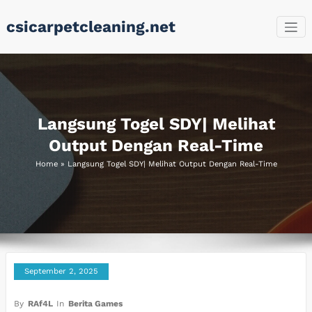
Skip
csicarpetcleaning.net
to
content
Langsung Togel SDY| Melihat
Output Dengan Real-Time
Home
»
Langsung Togel SDY| Melihat Output Dengan Real-Time
September 2, 2025
By
RAf4L
In
Berita Games