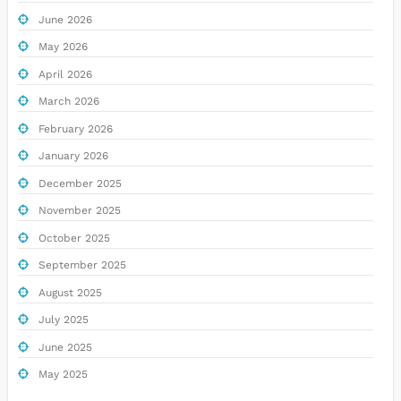
June 2026
May 2026
April 2026
March 2026
February 2026
January 2026
December 2025
November 2025
October 2025
September 2025
August 2025
July 2025
June 2025
May 2025