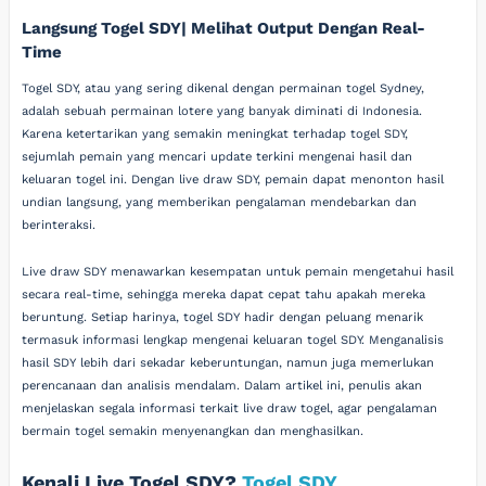
Langsung Togel SDY| Melihat Output Dengan Real-
Time
Togel SDY, atau yang sering dikenal dengan permainan togel Sydney,
adalah sebuah permainan lotere yang banyak diminati di Indonesia.
Karena ketertarikan yang semakin meningkat terhadap togel SDY,
sejumlah pemain yang mencari update terkini mengenai hasil dan
keluaran togel ini. Dengan live draw SDY, pemain dapat menonton hasil
undian langsung, yang memberikan pengalaman mendebarkan dan
berinteraksi.
Live draw SDY menawarkan kesempatan untuk pemain mengetahui hasil
secara real-time, sehingga mereka dapat cepat tahu apakah mereka
beruntung. Setiap harinya, togel SDY hadir dengan peluang menarik
termasuk informasi lengkap mengenai keluaran togel SDY. Menganalisis
hasil SDY lebih dari sekadar keberuntungan, namun juga memerlukan
perencanaan dan analisis mendalam. Dalam artikel ini, penulis akan
menjelaskan segala informasi terkait live draw togel, agar pengalaman
bermain togel semakin menyenangkan dan menghasilkan.
Kenali Live Togel SDY?
Togel SDY