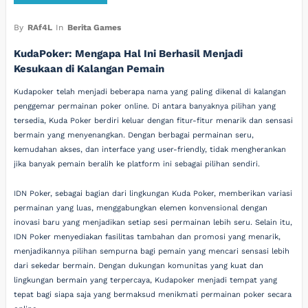
By
RAf4L
In
Berita Games
KudaPoker: Mengapa Hal Ini Berhasil Menjadi
Kesukaan di Kalangan Pemain
Kudapoker telah menjadi beberapa nama yang paling dikenal di kalangan
penggemar permainan poker online. Di antara banyaknya pilihan yang
tersedia, Kuda Poker berdiri keluar dengan fitur-fitur menarik dan sensasi
bermain yang menyenangkan. Dengan berbagai permainan seru,
kemudahan akses, dan interface yang user-friendly, tidak mengherankan
jika banyak pemain beralih ke platform ini sebagai pilihan sendiri.
IDN Poker, sebagai bagian dari lingkungan Kuda Poker, memberikan variasi
permainan yang luas, menggabungkan elemen konvensional dengan
inovasi baru yang menjadikan setiap sesi permainan lebih seru. Selain itu,
IDN Poker menyediakan fasilitas tambahan dan promosi yang menarik,
menjadikannya pilihan sempurna bagi pemain yang mencari sensasi lebih
dari sekedar bermain. Dengan dukungan komunitas yang kuat dan
lingkungan bermain yang terpercaya, Kudapoker menjadi tempat yang
tepat bagi siapa saja yang bermaksud menikmati permainan poker secara