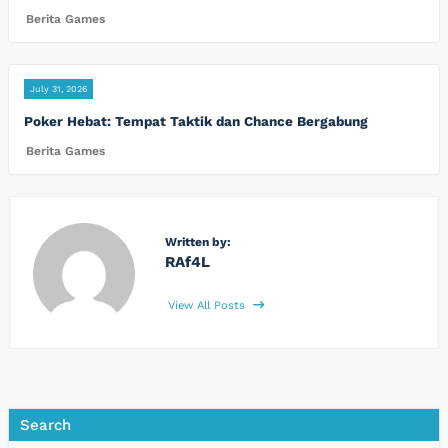
Berita Games
July 31, 2026
Poker Hebat: Tempat Taktik dan Chance Bergabung
Berita Games
Written by:
RAf4L
View All Posts
Search