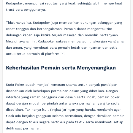
Kudapoker, mempunyai reputasi yang kuat, sehingga lebih memperkuat
trust para penggunanya.
Tidak hanya itu, Kudapoker juga memberikan dukungan pelanggan yang
cepat tanggap dan berpengalaman. Pemain dapat mengontak tim
dukungan kapan saja ketika terjadi masalah dan memiliki pertanyaan.
Melalui layanan ini, Kudapoker sukses membangun lingkungan yang aman
dan aman, yang membuat para pemain betah dan nyaman dan setia
untuk terus bermain di platform ini.
Keberhasilan Pemain serta Menyenangkan
Kuda Poker sudah menjadi kemauan utama untuk banyak partisipan
disebabkan oleh kehidupan permainan dalam yang diberikan. Dengan
interface yang ramah pengguna dan desain serta indah, pemain poker
dapat dengan mudah berpindah antar aneka permainan yang tersedia
disediakan. Tak hanya itu , tingkat jaringan yang handal menjamin agar
tidak ada berjalan gangguan selama permainan, dengan demikian pemain
dapat dengan fokus segera berfokus pada taktik serta menikmati setiap
detik saat permainan.