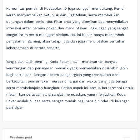
Komunitas pemain di Kudapoker ID juga sungguh mendukung. Pemain
kerap menyampaikan petunjuk dan juga teknik, serta memberikan
dukungan dalam berlomba. Fitur chat yang diberikan ada menyediakan
interaksi antar pemain poker, dan menciptakan lingkungan yang sangat
sangat intim serta menggembirakan. Hal ini bukan hanya menambah
pengalaman gaming, akan tetapi juga dan juga menciptakan sentuhan
kebersamaan di antara peserta.
Yang tidak kalah penting, Kuda Poker masih menawarkan banyak
keuntungan dan penawaran menarik yang menyediakan nilai lebih lebih
bagi partisipan. Dengan sistem penghargaan yang transparan dan
berkeadilan, pemain akan merasa dihargai dari waktu yang juga tenaga
serta membelanjakan luangkan. Setiap aspek ini semua berharmoni untuk
melahirkan perasaan yang sangat memuaskan, yang menjadikan Kuda
Poker adalah pilihan serta sangat mudah bagi para dihindari di kalangan
partisipan.
Previous post