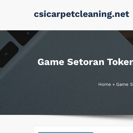
Skip
csicarpetcleaning.net
to
content
Game Setoran Token
Home
»
Game Se