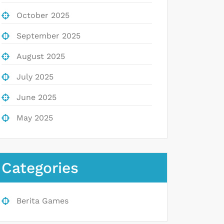
October 2025
September 2025
August 2025
July 2025
June 2025
May 2025
Categories
Berita Games