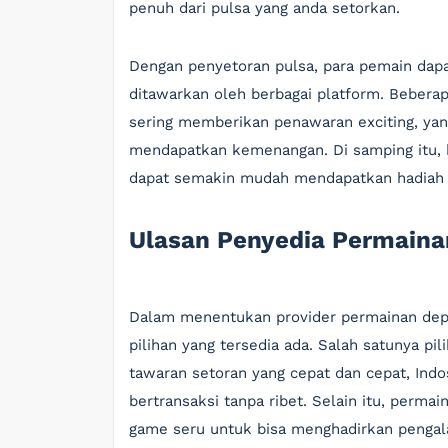
penuh dari pulsa yang anda setorkan.
Dengan penyetoran pulsa, para pemain dapa
ditawarkan oleh berbagai platform. Beberap
sering memberikan penawaran exciting, ya
mendapatkan kemenangan. Di samping itu,
dapat semakin mudah mendapatkan hadiah be
Ulasan Penyedia Permaina
Dalam menentukan provider permainan depo
pilihan yang tersedia ada. Salah satunya pi
tawaran setoran yang cepat dan cepat, Indos
bertransaksi tanpa ribet. Selain itu, perm
game seru untuk bisa menghadirkan penga