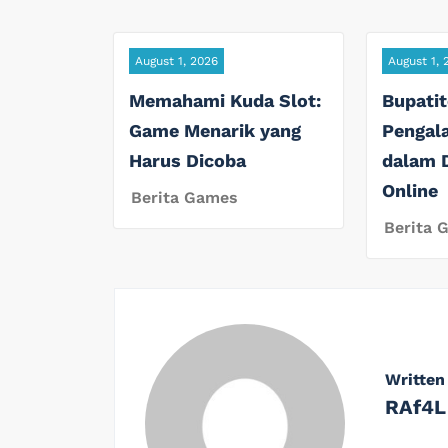
August 1, 2026
August 1, 
Memahami Kuda Slot:
Bupatit
Game Menarik yang
Pengal
Harus Dicoba
dalam D
Online
Berita Games
Berita 
Written
RAf4L