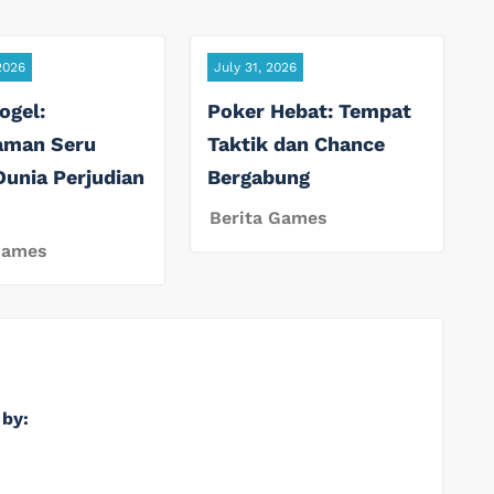
2026
July 31, 2026
ogel:
Poker Hebat: Tempat
aman Seru
Taktik dan Chance
unia Perjudian
Bergabung
Berita Games
Games
 by: