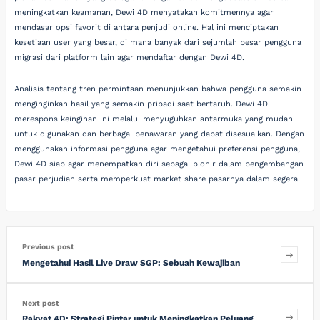
meningkatkan keamanan, Dewi 4D menyatakan komitmennya agar
mendasar opsi favorit di antara penjudi online. Hal ini menciptakan
kesetiaan user yang besar, di mana banyak dari sejumlah besar pengguna
migrasi dari platform lain agar mendaftar dengan Dewi 4D.
Analisis tentang tren permintaan menunjukkan bahwa pengguna semakin
menginginkan hasil yang semakin pribadi saat bertaruh. Dewi 4D
merespons keinginan ini melalui menyuguhkan antarmuka yang mudah
untuk digunakan dan berbagai penawaran yang dapat disesuaikan. Dengan
menggunakan informasi pengguna agar mengetahui preferensi pengguna,
Dewi 4D siap agar menempatkan diri sebagai pionir dalam pengembangan
pasar perjudian serta memperkuat market share pasarnya dalam segera.
Previous post
Mengetahui Hasil Live Draw SGP: Sebuah Kewajiban
Next post
Rakyat 4D: Strategi Pintar untuk Meningkatkan Peluang