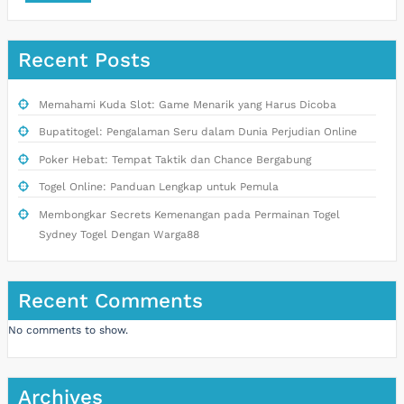
Recent Posts
Memahami Kuda Slot: Game Menarik yang Harus Dicoba
Bupatitogel: Pengalaman Seru dalam Dunia Perjudian Online
Poker Hebat: Tempat Taktik dan Chance Bergabung
Togel Online: Panduan Lengkap untuk Pemula
Membongkar Secrets Kemenangan pada Permainan Togel
Sydney Togel Dengan Warga88
Recent Comments
No comments to show.
Archives