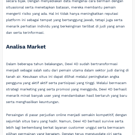
secara bijak. Dengan menyediakan data mengenai cara bermain dengan
situasional serta menetapkan batasan, mereka membantu pemain
mengerti risiko yang ada. Hal ini tidak hanya meningkatkan reputasi
platform ini sebagai tempat yang bertanggung jawab, tetapi juga serta
menarik perhatian individu yang berkeinginan terlibat di judi yang aman
dan serta terinformasi.
Analisa Market
Dalam beberapa tahun belakangan, Dewi 4D sudah bertransformasi
menjadi sebagai salah satu dari pemain utama dalam sektor judi daring di
tanah air. Kesukaan situs ini dapat dilihat melalui peningkatan angka
pengguna yang aktif aktif serta partisipasi yang tinggi. Melalui bermacam
strategi marketing yang serta promosi yang menggoda, Dewi 4D berhasil
menarik minat banyak user yang mendambakan hasil bertaruh yang baru
serta menghasilkan keuntungan.
Persaingan di pasar perjudian online menjadi semakin kompetitif, dengan
sejumlah situs baru yang hadir. Namun, Dewi 4D berhasil survive serta
lebih lagi berkembang berkat layanan customer unggul serta bermacam
pilihan permainan yang beragam. Dengan terus mengupdate ciri serta