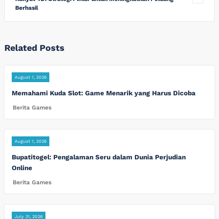
Berhasil
Related Posts
August 1, 2026
Memahami Kuda Slot: Game Menarik yang Harus Dicoba
Berita Games
August 1, 2026
Bupatitogel: Pengalaman Seru dalam Dunia Perjudian
Online
Berita Games
July 31, 2026