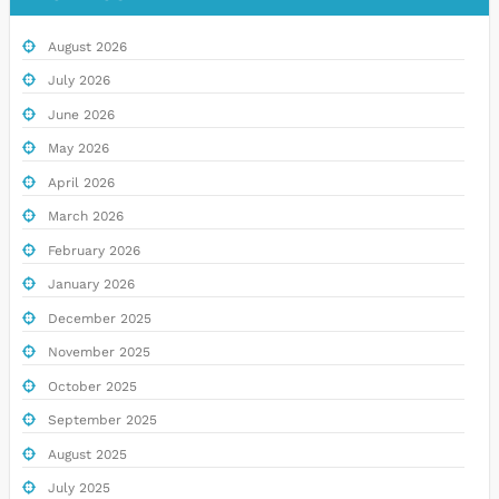
August 2026
July 2026
June 2026
May 2026
April 2026
March 2026
February 2026
January 2026
December 2025
November 2025
October 2025
September 2025
August 2025
July 2025