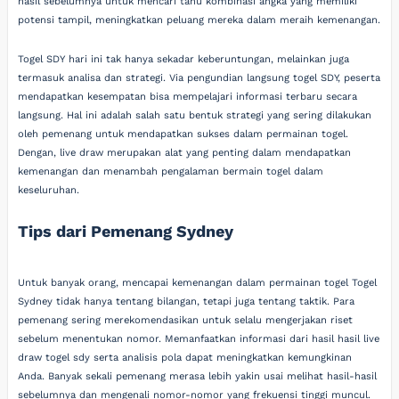
hasil sebelumnya untuk mencari tahu kombinasi angka yang memiliki
potensi tampil, meningkatkan peluang mereka dalam meraih kemenangan.
Togel SDY hari ini tak hanya sekadar keberuntungan, melainkan juga
termasuk analisa dan strategi. Via pengundian langsung togel SDY, peserta
mendapatkan kesempatan bisa mempelajari informasi terbaru secara
langsung. Hal ini adalah salah satu bentuk strategi yang sering dilakukan
oleh pemenang untuk mendapatkan sukses dalam permainan togel.
Dengan, live draw merupakan alat yang penting dalam mendapatkan
kemenangan dan menambah pengalaman bermain togel dalam
keseluruhan.
Tips dari Pemenang Sydney
Untuk banyak orang, mencapai kemenangan dalam permainan togel Togel
Sydney tidak hanya tentang bilangan, tetapi juga tentang taktik. Para
pemenang sering merekomendasikan untuk selalu mengerjakan riset
sebelum menentukan nomor. Memanfaatkan informasi dari hasil hasil live
draw togel sdy serta analisis pola dapat meningkatkan kemungkinan
Anda. Banyak sekali pemenang merasa lebih yakin usai melihat hasil-hasil
sebelumnya dan mengenali nomor-nomor yang frekuensi tinggi muncul.