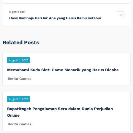
Next post
Hasil Kamboja Hari Ini: Apa yang Harus Kamu Ketahui
Related Posts
August 1, 2026
Memahami Kuda Slot: Game Menarik yang Harus Dicoba
Berita Games
August 1, 2026
Bupatitogel: Pengalaman Seru dalam Dunia Perjudian
Online
Berita Games