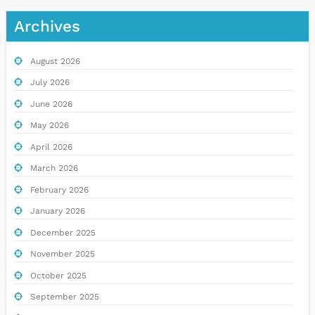
Archives
August 2026
July 2026
June 2026
May 2026
April 2026
March 2026
February 2026
January 2026
December 2025
November 2025
October 2025
September 2025