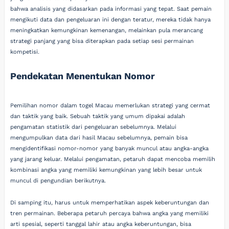
bahwa analisis yang didasarkan pada informasi yang tepat. Saat pemain
mengikuti data dan pengeluaran ini dengan teratur, mereka tidak hanya
meningkatkan kemungkinan kemenangan, melainkan pula merancang
strategi panjang yang bisa diterapkan pada setiap sesi permainan
kompetisi.
Pendekatan Menentukan Nomor
Pemilihan nomor dalam togel Macau memerlukan strategi yang cermat
dan taktik yang baik. Sebuah taktik yang umum dipakai adalah
pengamatan statistik dari pengeluaran sebelumnya. Melalui
mengumpulkan data dari hasil Macau sebelumnya, pemain bisa
mengidentifikasi nomor-nomor yang banyak muncul atau angka-angka
yang jarang keluar. Melalui pengamatan, petaruh dapat mencoba memilih
kombinasi angka yang memiliki kemungkinan yang lebih besar untuk
muncul di pengundian berikutnya.
Di samping itu, harus untuk memperhatikan aspek keberuntungan dan
tren permainan. Beberapa petaruh percaya bahwa angka yang memiliki
arti spesial, seperti tanggal lahir atau angka keberuntungan, bisa