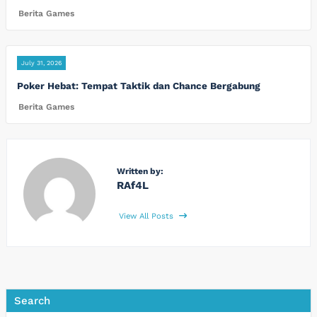
Berita Games
July 31, 2026
Poker Hebat: Tempat Taktik dan Chance Bergabung
Berita Games
Written by:
RAf4L
View All Posts
Search