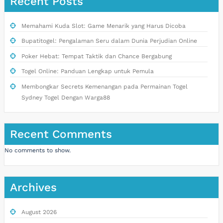
Recent Posts
Memahami Kuda Slot: Game Menarik yang Harus Dicoba
Bupatitogel: Pengalaman Seru dalam Dunia Perjudian Online
Poker Hebat: Tempat Taktik dan Chance Bergabung
Togel Online: Panduan Lengkap untuk Pemula
Membongkar Secrets Kemenangan pada Permainan Togel
Sydney Togel Dengan Warga88
Recent Comments
No comments to show.
Archives
August 2026