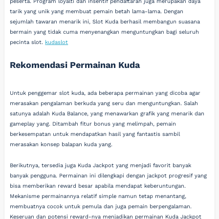
peserta. Program loyalti dan insentif pendaftaran juga merupakan daya
tarik yang unik yang membuat pemain betah lama-lama. Dengan
sejumlah tawaran menarik ini, Slot Kuda berhasil membangun suasana
bermain yang tidak cuma menyenangkan menguntungkan bagi seluruh
pecinta slot.
kudaslot
Rekomendasi Permainan Kuda
Untuk penggemar slot kuda, ada beberapa permainan yang dicoba agar
merasakan pengalaman berkuda yang seru dan menguntungkan. Salah
satunya adalah Kuda Balance, yang menawarkan grafik yang menarik dan
gameplay yang. Ditambah fitur bonus yang melimpah, pemain
berkesempatan untuk mendapatkan hasil yang fantastis sambil
merasakan konsep balapan kuda yang.
Berikutnya, tersedia juga Kuda Jackpot yang menjadi favorit banyak
banyak pengguna. Permainan ini dilengkapi dengan jackpot progresif yang
bisa memberikan reward besar apabila mendapat keberuntungan.
Mekanisme permainannya relatif simple namun tetap menantang,
membuatnya cocok untuk pemula dan juga pemain berpengalaman.
Keseruan dan potensi reward-nya menjadikan permainan Kuda Jackpot