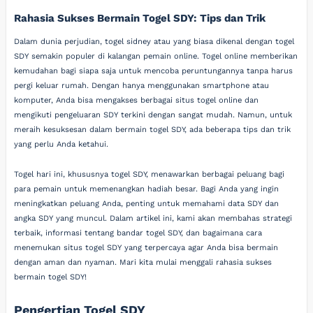
Rahasia Sukses Bermain Togel SDY: Tips dan Trik
Dalam dunia perjudian, togel sidney atau yang biasa dikenal dengan togel
SDY semakin populer di kalangan pemain online. Togel online memberikan
kemudahan bagi siapa saja untuk mencoba peruntungannya tanpa harus
pergi keluar rumah. Dengan hanya menggunakan smartphone atau
komputer, Anda bisa mengakses berbagai situs togel online dan
mengikuti pengeluaran SDY terkini dengan sangat mudah. Namun, untuk
meraih kesuksesan dalam bermain togel SDY, ada beberapa tips dan trik
yang perlu Anda ketahui.
Togel hari ini, khususnya togel SDY, menawarkan berbagai peluang bagi
para pemain untuk memenangkan hadiah besar. Bagi Anda yang ingin
meningkatkan peluang Anda, penting untuk memahami data SDY dan
angka SDY yang muncul. Dalam artikel ini, kami akan membahas strategi
terbaik, informasi tentang bandar togel SDY, dan bagaimana cara
menemukan situs togel SDY yang terpercaya agar Anda bisa bermain
dengan aman dan nyaman. Mari kita mulai menggali rahasia sukses
bermain togel SDY!
Pengertian Togel SDY