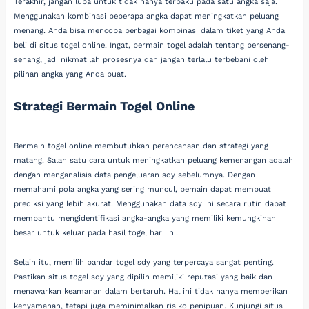
Terakhir, jangan lupa untuk tidak hanya terpaku pada satu angka saja.
Menggunakan kombinasi beberapa angka dapat meningkatkan peluang
menang. Anda bisa mencoba berbagai kombinasi dalam tiket yang Anda
beli di situs togel online. Ingat, bermain togel adalah tentang bersenang-
senang, jadi nikmatilah prosesnya dan jangan terlalu terbebani oleh
pilihan angka yang Anda buat.
Strategi Bermain Togel Online
Bermain togel online membutuhkan perencanaan dan strategi yang
matang. Salah satu cara untuk meningkatkan peluang kemenangan adalah
dengan menganalisis data pengeluaran sdy sebelumnya. Dengan
memahami pola angka yang sering muncul, pemain dapat membuat
prediksi yang lebih akurat. Menggunakan data sdy ini secara rutin dapat
membantu mengidentifikasi angka-angka yang memiliki kemungkinan
besar untuk keluar pada hasil togel hari ini.
Selain itu, memilih bandar togel sdy yang terpercaya sangat penting.
Pastikan situs togel sdy yang dipilih memiliki reputasi yang baik dan
menawarkan keamanan dalam bertaruh. Hal ini tidak hanya memberikan
kenyamanan, tetapi juga meminimalkan risiko penipuan. Kunjungi situs