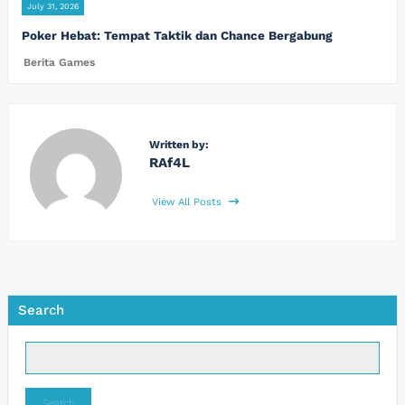
July 31, 2026
Poker Hebat: Tempat Taktik dan Chance Bergabung
Berita Games
Written by:
RAf4L
View All Posts
Search
Search