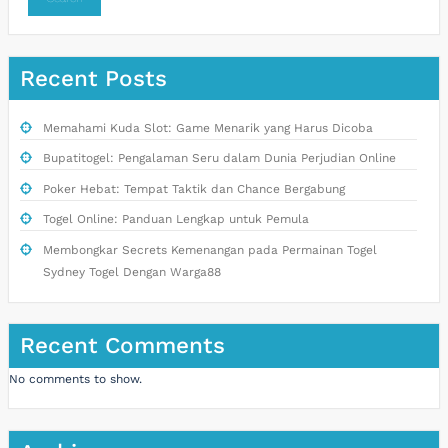
Recent Posts
Memahami Kuda Slot: Game Menarik yang Harus Dicoba
Bupatitogel: Pengalaman Seru dalam Dunia Perjudian Online
Poker Hebat: Tempat Taktik dan Chance Bergabung
Togel Online: Panduan Lengkap untuk Pemula
Membongkar Secrets Kemenangan pada Permainan Togel
Sydney Togel Dengan Warga88
Recent Comments
No comments to show.