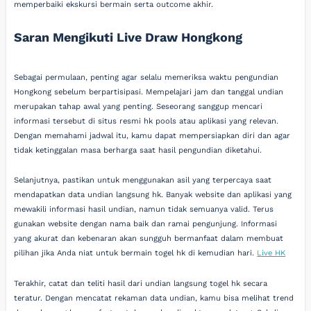
memperbaiki ekskursi bermain serta outcome akhir.
Saran Mengikuti Live Draw Hongkong
Sebagai permulaan, penting agar selalu memeriksa waktu pengundian
Hongkong sebelum berpartisipasi. Mempelajari jam dan tanggal undian
merupakan tahap awal yang penting. Seseorang sanggup mencari
informasi tersebut di situs resmi hk pools atau aplikasi yang relevan.
Dengan memahami jadwal itu, kamu dapat mempersiapkan diri dan agar
tidak ketinggalan masa berharga saat hasil pengundian diketahui.
Selanjutnya, pastikan untuk menggunakan asil yang terpercaya saat
mendapatkan data undian langsung hk. Banyak website dan aplikasi yang
mewakili informasi hasil undian, namun tidak semuanya valid. Terus
gunakan website dengan nama baik dan ramai pengunjung. Informasi
yang akurat dan kebenaran akan sungguh bermanfaat dalam membuat
pilihan jika Anda niat untuk bermain togel hk di kemudian hari.
Live HK
Terakhir, catat dan teliti hasil dari undian langsung togel hk secara
teratur. Dengan mencatat rekaman data undian, kamu bisa melihat trend