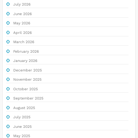
July 2026
June 2026
May 2026
April 2026
March 2026
February 2026
January 2026
December 2025
November 2025
October 2025
September 2025
August 2025
July 2025
June 2025
May 2025