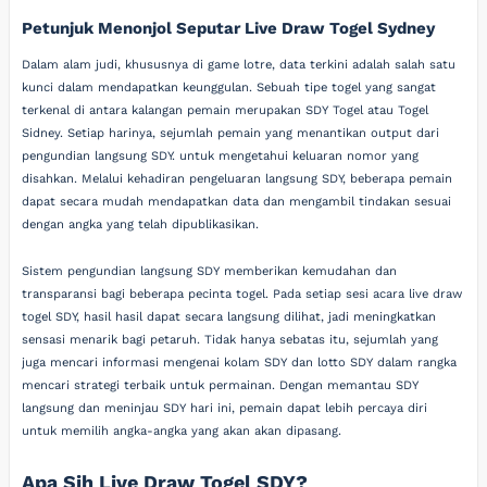
Petunjuk Menonjol Seputar Live Draw Togel Sydney
Dalam alam judi, khususnya di game lotre, data terkini adalah salah satu
kunci dalam mendapatkan keunggulan. Sebuah tipe togel yang sangat
terkenal di antara kalangan pemain merupakan SDY Togel atau Togel
Sidney. Setiap harinya, sejumlah pemain yang menantikan output dari
pengundian langsung SDY. untuk mengetahui keluaran nomor yang
disahkan. Melalui kehadiran pengeluaran langsung SDY, beberapa pemain
dapat secara mudah mendapatkan data dan mengambil tindakan sesuai
dengan angka yang telah dipublikasikan.
Sistem pengundian langsung SDY memberikan kemudahan dan
transparansi bagi beberapa pecinta togel. Pada setiap sesi acara live draw
togel SDY, hasil hasil dapat secara langsung dilihat, jadi meningkatkan
sensasi menarik bagi petaruh. Tidak hanya sebatas itu, sejumlah yang
juga mencari informasi mengenai kolam SDY dan lotto SDY dalam rangka
mencari strategi terbaik untuk permainan. Dengan memantau SDY
langsung dan meninjau SDY hari ini, pemain dapat lebih percaya diri
untuk memilih angka-angka yang akan akan dipasang.
Apa Sih Live Draw Togel SDY?