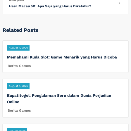
Hasil Macau 5D: Apa Saja yang Harus Diketahui?
Related Posts
August 1, 2026
Memahami Kuda Slot: Game Menarik yang Harus Dicoba
Berita Games
August 1, 2026
Bupatitogel: Pengalaman Seru dalam Dunia Perjudian
Online
Berita Games
July 31, 2026