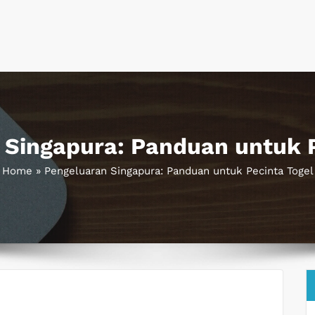
 Singapura: Panduan untuk P
Home
»
Pengeluaran Singapura: Panduan untuk Pecinta Togel