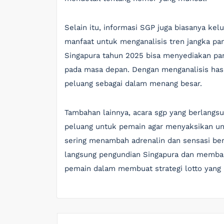
Selain itu, informasi SGP juga biasanya ke
manfaat untuk menganalisis tren jangka pan
Singapura tahun 2025 bisa menyediakan pa
pada masa depan. Dengan menganalisis has
peluang sebagai dalam menang besar.
Tambahan lainnya, acara sgp yang berlangs
peluang untuk pemain agar menyaksikan undi
sering menambah adrenalin dan sensasi be
langsung pengundian Singapura dan memban
pemain dalam membuat strategi lotto yang le