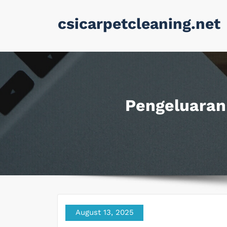
Skip
csicarpetcleaning.net
to
content
Pengeluaran
August 13, 2025