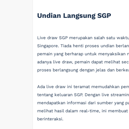
Undian Langsung SGP
Live draw SGP merupakan salah satu waktu
Singapore. Tiada henti proses undian berla
pemain yang berharap untuk menyaksikan
adanya live draw, pemain dapat melihat se
proses berlangsung dengan jelas dan berkea
Ada live draw ini teramat memudahkan pem
tentang keluaran SGP. Dengan live streamin
mendapatkan informasi dari sumber yang pa
melihat hasil dalam real-time, ini membua
berinteraksi.