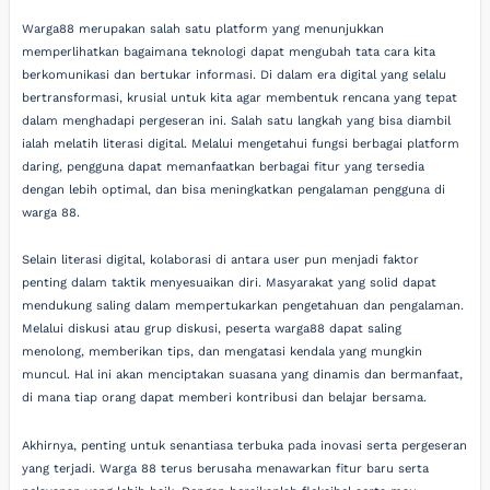
Warga88 merupakan salah satu platform yang menunjukkan
memperlihatkan bagaimana teknologi dapat mengubah tata cara kita
berkomunikasi dan bertukar informasi. Di dalam era digital yang selalu
bertransformasi, krusial untuk kita agar membentuk rencana yang tepat
dalam menghadapi pergeseran ini. Salah satu langkah yang bisa diambil
ialah melatih literasi digital. Melalui mengetahui fungsi berbagai platform
daring, pengguna dapat memanfaatkan berbagai fitur yang tersedia
dengan lebih optimal, dan bisa meningkatkan pengalaman pengguna di
warga 88.
Selain literasi digital, kolaborasi di antara user pun menjadi faktor
penting dalam taktik menyesuaikan diri. Masyarakat yang solid dapat
mendukung saling dalam mempertukarkan pengetahuan dan pengalaman.
Melalui diskusi atau grup diskusi, peserta warga88 dapat saling
menolong, memberikan tips, dan mengatasi kendala yang mungkin
muncul. Hal ini akan menciptakan suasana yang dinamis dan bermanfaat,
di mana tiap orang dapat memberi kontribusi dan belajar bersama.
Akhirnya, penting untuk senantiasa terbuka pada inovasi serta pergeseran
yang terjadi. Warga 88 terus berusaha menawarkan fitur baru serta