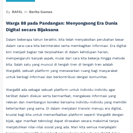
By
RAf4L
In
Berita Games
Warga 88 pada Pandangan: Menyongsong Era Dunia
Digital secara Bijaksana
Dalam beberapa tahun terakhir, kita telah menyaksikan perubahan besar
dalam cara-cara kita berinteraksi serta membagikan informasi. Era digital
kini menjadi bagian tak terpisahkan di dalam kehidupan harian,
mempengaruhi banyak aspek, mulai dari cara kita bekerja hingga metode
kita. Salah satu yang muncul di tengah tren di tengah tren adalah
Warga88, sebuah platform yang menawarkan ruang bagi masyarakat
untuk berbagi informasi dan berkontribusi dengan komunitas.
Warga88 ada sebagai sebuah platform untuk individu-individu agar
terlibat dalam diskusi serta bermanfaat, mengakses informasi yang
relevan dan membangun koneksi bersama individu-individu yang memiliki
ketertarikan yang sama. Di dalam menjalani transisi menuju era digital,
krusial bagi kita untuk memanfaatkan platform seperti Warga88 dengan
bijak, agar manfaat teknologi dapat dirasakan secara maksimal tanpa
menjatuhkan nilai-nilai sosial yang ada. Mari kita semua menjelajahi