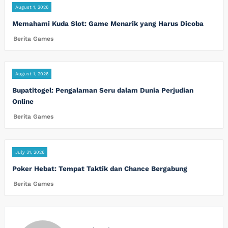
August 1, 2026
Memahami Kuda Slot: Game Menarik yang Harus Dicoba
Berita Games
August 1, 2026
Bupatitogel: Pengalaman Seru dalam Dunia Perjudian
Online
Berita Games
July 31, 2026
Poker Hebat: Tempat Taktik dan Chance Bergabung
Berita Games