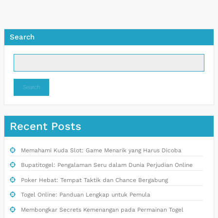
Search
Search
Recent Posts
Memahami Kuda Slot: Game Menarik yang Harus Dicoba
Bupatitogel: Pengalaman Seru dalam Dunia Perjudian Online
Poker Hebat: Tempat Taktik dan Chance Bergabung
Togel Online: Panduan Lengkap untuk Pemula
Membongkar Secrets Kemenangan pada Permainan Togel