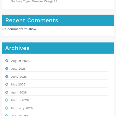
Sydney Togel Dengan Warga88
Recent Comments
No comments to show.
Archives
August 2026
July 2026
June 2026
May 2026
April 2026
March 2026
February 2026