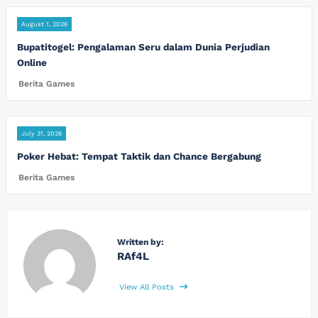
August 1, 2026
Bupatitogel: Pengalaman Seru dalam Dunia Perjudian
Online
Berita Games
July 31, 2026
Poker Hebat: Tempat Taktik dan Chance Bergabung
Berita Games
Written by:
RAf4L
View All Posts