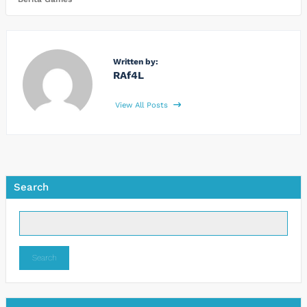
Written by:
RAf4L
View All Posts
Search
Search