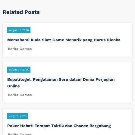
Related Posts
August 1, 2026
Memahami Kuda Slot: Game Menarik yang Harus Dicoba
Berita Games
August 1, 2026
Bupatitogel: Pengalaman Seru dalam Dunia Perjudian
Online
Berita Games
July 31, 2026
Poker Hebat: Tempat Taktik dan Chance Bergabung
Berita Games