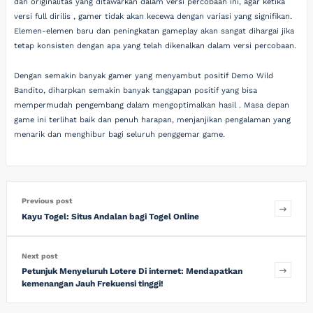
dan originalitas yang ditawarkan dalam versi percobaan ini, agar ketika
versi full dirilis , gamer tidak akan kecewa dengan variasi yang signifikan.
Elemen-elemen baru dan peningkatan gameplay akan sangat dihargai jika
tetap konsisten dengan apa yang telah dikenalkan dalam versi percobaan.
Dengan semakin banyak gamer yang menyambut positif Demo Wild
Bandito, diharpkan semakin banyak tanggapan positif yang bisa
mempermudah pengembang dalam mengoptimalkan hasil . Masa depan
game ini terlihat baik dan penuh harapan, menjanjikan pengalaman yang
menarik dan menghibur bagi seluruh penggemar game.
Previous post
Kayu Togel: Situs Andalan bagi Togel Online
Next post
Petunjuk Menyeluruh Lotere Di internet: Mendapatkan
kemenangan Jauh Frekuensi tinggi!