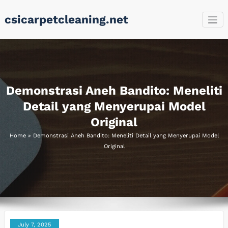
Skip
csicarpetcleaning.net
to
content
Demonstrasi Aneh Bandito: Meneliti
Detail yang Menyerupai Model
Original
Home
»
Demonstrasi Aneh Bandito: Meneliti Detail yang Menyerupai Model
Original
July 7, 2025