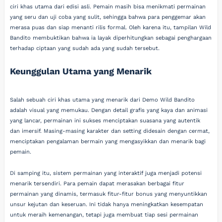
ciri khas utama dari edisi asli. Pemain masih bisa menikmati permainan
yang seru dan uji coba yang sulit, sehingga bahwa para penggemar akan
merasa puas dan siap menanti rilis formal. Oleh karena itu, tampilan Wild
Bandito membuktikan bahwa ia layak diperhitungkan sebagai penghargaan
terhadap ciptaan yang sudah ada yang sudah tersebut.
Keunggulan Utama yang Menarik
Salah sebuah ciri khas utama yang menarik dari Demo Wild Bandito
adalah visual yang memukau. Dengan detail grafis yang kaya dan animasi
yang lancar, permainan ini sukses menciptakan suasana yang autentik
dan imersif. Masing-masing karakter dan setting didesain dengan cermat,
menciptakan pengalaman bermain yang mengasyikkan dan menarik bagi
pemain.
Di samping itu, sistem permainan yang interaktif juga menjadi potensi
menarik tersendiri. Para pemain dapat merasakan berbagai fitur
permainan yang dinamis, termasuk fitur-fitur bonus yang menyuntikkan
unsur kejutan dan keseruan. Ini tidak hanya meningkatkan kesempatan
untuk meraih kemenangan, tetapi juga membuat tiap sesi permainan