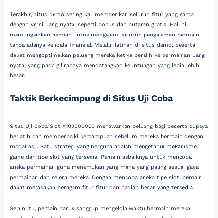
Terakhir, situs demo sering kali memberikan seluruh fitur yang sama
dengan versi uang nyata, seperti bonus dan putaran gratis. Hal ini
memungkinkan pemain untuk mengalami seluruh pengalaman bermain
tanpa adanya kendala finansial. Melalui latihan di situs demo, peserta
dapat mengoptimalkan peluang mereka ketika beralih ke permainan uang
nyata, yang pada gilirannya mendatangkan keuntungan yang lebih lebih
besar.
Taktik Berkecimpung di Situs Uji Coba
Situs Uji Coba Slot X100000000 menawarkan peluang bagi peserta supaya
berlatih dan memperbaiki kemampuan sebelum mereka bermain dengan
modal asli. Satu strategi yang berguna adalah mengetahui mekanisme
game dan tipe slot yang tersedia. Pemain sebaiknya untuk mencoba
aneka permainan guna menemukan yang mana yang paling sesuai gaya
permainan dan selera mereka. Dengan mencoba aneka tipe slot, pemain
dapat merasakan beragam fitur fitur dan hadiah besar yang tersedia.
Selain itu, pemain harus sanggup mengelola waktu bermain mereka