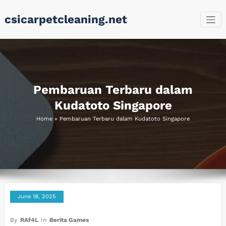
Skip
csicarpetcleaning.net
to
content
Pembaruan Terbaru dalam
Kudatoto Singapore
Home
»
Pembaruan Terbaru dalam Kudatoto Singapore
June 18, 2025
By
RAf4L
In
Berita Games