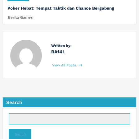
Poker Hebat: Tempat Taktik dan Chance Bergabung
Berita Games
Written by:
RAf4L
View All Posts
Search
Search