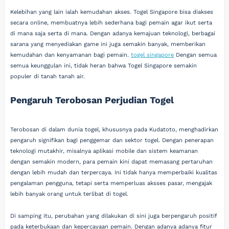
Kelebihan yang lain ialah kemudahan akses. Togel Singapore bisa diakses
secara online, membuatnya lebih sederhana bagi pemain agar ikut serta
di mana saja serta di mana. Dengan adanya kemajuan teknologi, berbagai
sarana yang menyediakan game ini juga semakin banyak, memberikan
kemudahan dan kenyamanan bagi pemain.
togel singapore
Dengan semua
semua keunggulan ini, tidak heran bahwa Togel Singapore semakin
populer di tanah tanah air.
Pengaruh Terobosan Perjudian Togel
Terobosan di dalam dunia togel, khususnya pada Kudatoto, menghadirkan
pengaruh signifikan bagi penggemar dan sektor togel. Dengan penerapan
teknologi mutakhir, misalnya aplikasi mobile dan sistem keamanan
dengan semakin modern, para pemain kini dapat memasang pertaruhan
dengan lebih mudah dan terpercaya. Ini tidak hanya memperbaiki kualitas
pengalaman pengguna, tetapi serta memperluas aksses pasar, mengajak
lebih banyak orang untuk terlibat di togel.
Di samping itu, perubahan yang dilakukan di sini juga berpengaruh positif
pada keterbukaan dan kepercayaan pemain. Dengan adanya adanya fitur