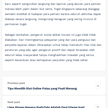
baru seperti pengundian langsung dan laporan yang akurat, para pemain
merasa lebih yakin dalam ikut serta. Togel Singapore sekarang dianggap
semakin kredibel di hadapan para pemain karena seluruh aktivitas dapat
diakses secara langsung, mengurangi keraguan yang sering muncul di
permainan togel.
Sebagai tambahan, pengaruh sosial akibat inovasi ini juga tidak tidak
diabaikan. Dari meningkatnya pelayanan yang dari para pengusul dan
penyedia layanan dalam diharapkan untuk tetap mematuhi nilai-nilai dan
peraturan yang ada, agar pengaruh positif dari dapat dirasakan oleh
seluruh kelas masyarakat tanpa menghadirkan masalah yang serius
seperti kecanduan atau kemapanan perjudian yang tidak sehat.
Previous post
Tips Memilih Slot Online Pulsa yang Pasti Menang
Next post
Lima Alasan Kenapa KudaToto Adalah Opsi Utama bagi