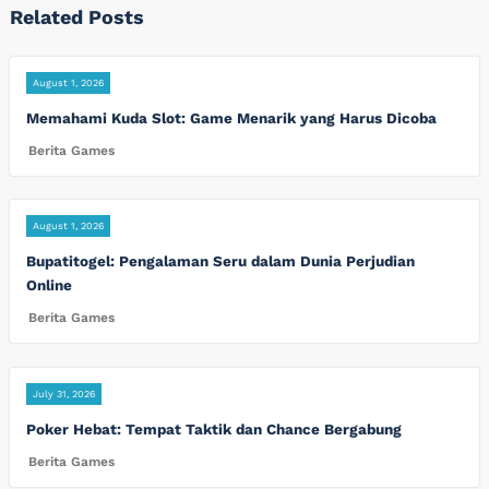
Related Posts
August 1, 2026
Memahami Kuda Slot: Game Menarik yang Harus Dicoba
Berita Games
August 1, 2026
Bupatitogel: Pengalaman Seru dalam Dunia Perjudian
Online
Berita Games
July 31, 2026
Poker Hebat: Tempat Taktik dan Chance Bergabung
Berita Games