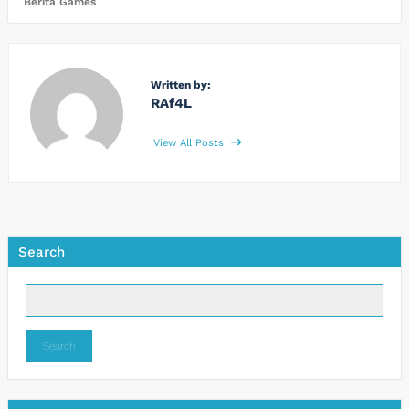
Berita Games
Written by:
RAf4L
View All Posts
Search
Search