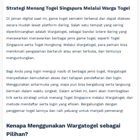
Strategi Menang Togel Singapura Melalui Warga Togel
Di jaman digital saat ini, game togel semakin terkenal dan dapat diakses
secara mudah lewat platform daring. Salah satu tempat yang sering
diperbincangkan adalah Wargatogel, sebagai bandar lotere daring yang
menawarkan menawarkan berbagai jenis game togel, seperti Togel
Singapore serta Togel Hongkong. Melalui Wargatogel, para pemain bisa
menikmati pengalaman bertaruh atau aman terbuka, dan tentunya
menguntungkan.
Bagi Anda yang ingin menguji nasib di berbagai jenis togel, Wargatogel
menyediakan kemudahan akses dari tahapan pendaftaran dan login.
Menggunakan antarmuka yang, siapa pun bisa bergabung serta langsung
bermain dalam waktu singkat. Dalam artikel ini, kami akan membagikan
trik serta strategi untuk menang Togel Singapore melalui Wargatogel, dan
metode mendaftar serta login yang efisien. Bergabunglah dengan
penggemar togel lainnya dan raih peluang untuk menjadi pemenang!
Kenapa Menggunakan Wargatogel sebagai
Pilihan?