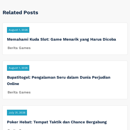
Related Posts
August 1, 2026
Memahami Kuda Slot: Game Menarik yang Harus Dicoba
Berita Games
August 1, 2026
Bupatitogel: Pengalaman Seru dalam Dunia Perjudian
Online
Berita Games
July 31, 2026
Poker Hebat: Tempat Taktik dan Chance Bergabung