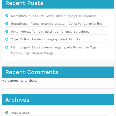
Recent Posts
Memahami Kuda Slot: Game Menarik yang Harus Dicoba
Bupatitogel: Pengalaman Seru dalam Dunia Perjudian Online
Poker Hebat: Tempat Taktik dan Chance Bergabung
Togel Online: Panduan Lengkap untuk Pemula
Membongkar Secrets Kemenangan pada Permainan Togel
Sydney Togel Dengan Warga88
Recent Comments
No comments to show.
Archives
August 2026