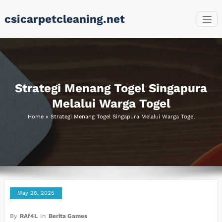
Skip
csicarpetcleaning.net
to
content
Strategi Menang Togel Singapura
Melalui Warga Togel
Home
»
Strategi Menang Togel Singapura Melalui Warga Togel
May 26, 2025
By
RAf4L
In
Berita Games