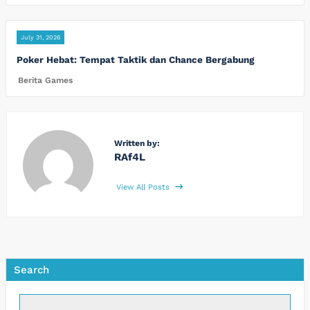
July 31, 2026
Poker Hebat: Tempat Taktik dan Chance Bergabung
Berita Games
Written by:
RAf4L
View All Posts
Search