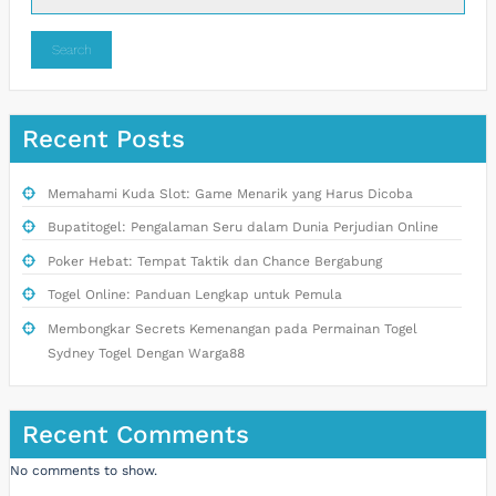
Search
Recent Posts
Memahami Kuda Slot: Game Menarik yang Harus Dicoba
Bupatitogel: Pengalaman Seru dalam Dunia Perjudian Online
Poker Hebat: Tempat Taktik dan Chance Bergabung
Togel Online: Panduan Lengkap untuk Pemula
Membongkar Secrets Kemenangan pada Permainan Togel
Sydney Togel Dengan Warga88
Recent Comments
No comments to show.