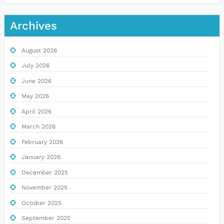
Archives
August 2026
July 2026
June 2026
May 2026
April 2026
March 2026
February 2026
January 2026
December 2025
November 2025
October 2025
September 2025